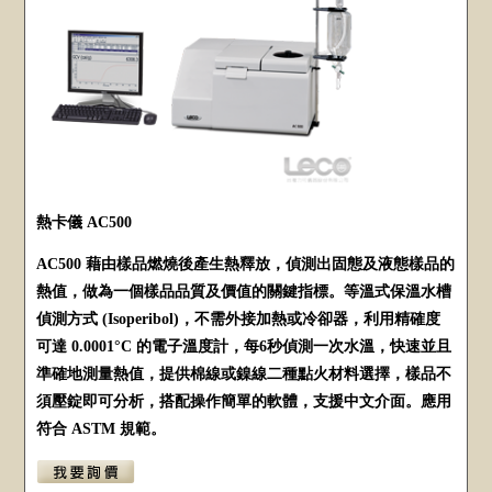
熱卡儀 AC500
AC500 藉由樣品燃燒後產生熱釋放，偵測出固態及液態樣品的
熱值，做為一個樣品品質及價值的關鍵指標。等溫式保溫水槽
偵測方式 (Isoperibol)，不需外接加熱或冷卻器，利用精確度
可達 0.0001°C 的電子溫度計，每6秒偵測一次水溫，快速並且
準確地測量熱值，提供棉線或鎳線二種點火材料選擇，樣品不
須壓錠即可分析，搭配操作簡單的軟體，支援中文介面。應用
符合 ASTM 規範。