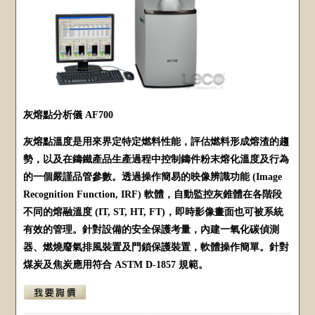
灰熔點分析儀 AF700
灰熔點溫度是用來界定特定燃料性能，評估燃料形成熔渣的趨
勢，以及在鑄鐵產品生產過程中控制鑄件粉末熔化溫度及行為
的一個嚴謹品管參數。透過操作簡易的映像辨識功能 (Image
Recognition Function, IRF) 軟體，自動監控灰錐體在各階段
不同的熔融溫度 (IT, ST, HT, FT)，即時影像畫面也可被系統
有效的管理。針對設備的安全保護考量，內建一氧化碳偵測
器、燃燒廢氣排風裝置及門鎖保護裝置，軟體操作簡單。針對
煤炭及焦炭應用符合 ASTM D-1857 規範。