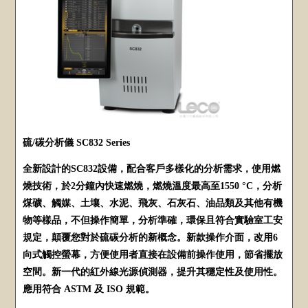
硫/碳分析儀 SC832 Series
全新設計的SC832設備，配合客戶多樣化的分析需求，使用燃
燒技術，於2分鐘內快速燃燒，燃燒溫度最高至1550 °C，分析
煤礦、觸媒、土壤、水泥、飛灰、石灰石、油品類及其他有機
物等樣品，不但操作簡單，分析準確，環保且符合實驗室工安
規定，顛覆您對於硫碳分析的新概念。新款操作介面，改用6
向式觸控螢幕，方便使用者直接在設備前操作使用，節省擺放
空間。新一代的紅外線光源偵測器，提升其穩定性及使用性。
應用符合 ASTM 及 ISO 規範。