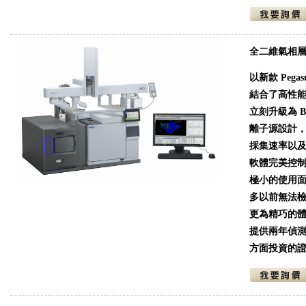
全二維氣相層析
以新款 Peg
結合了高性能
立刻升級為 BT
離子源設計
採集速率以及 
軟體完美控
極小的使用面
多以前無法檢測
更為精巧的
提供兩年偵測
方面投資的