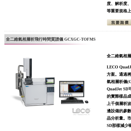
度、解析度
等重要規格
全二維氣相層析飛行時間質譜儀 GCXGC-TOFMS
全二維氣相層析儀
LECO Qu
方案。通過將
氣相層析儀(
QuadJet
的實際樣品
上千個層析波峰
邊設備的參
品分析量。市
SD那樣減少