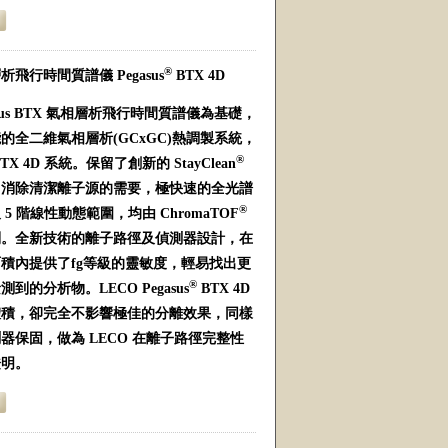
®
飛行時間質譜儀 Pegasus
BTX 4D
asus BTX 氣相層析飛行時間質譜儀為基礎，
的全二維氣相層析(GCxGC)熱調製系統，
®
X 4D 系統。保留了創新的 StayClean
，消除清潔離子源的需要，極快速的全光譜
®
5 階線性動態範圍，均由 ChromaTOF
制。全新技術的離子路徑及偵測器設計，在
積內提供了fg等級的靈敏度，輕易找出更
®
到的分析物。LECO Pegasus
BTX 4D
體積，卻完全不影響極佳的分離效果，同樣
器保固，做為 LECO 在離子路徑完整性
證明。