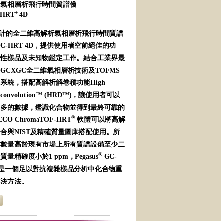
析氣相層析飛行時間質譜儀
+
HRT
4D
設計的全二維高解析氣相層析飛行時間質譜
C-HRT 4D，提供使用者空前絕佳的功
雜性樣品及未知物鑑定工作。結合工業界最
GCXGC全二維氣相層析技術及TOFMS
系統，搭配高解析解卷積功能High
n Deconvolution™ (HRD™)，讓使用者可以
更多的數據，鑑識化合物並得到最終可靠的
®
O ChromaTOF-HRT
軟體可以將高解
合與NIST及精確質量圖庫搭配使用。所
物數量高於現有市場上所有質譜設備至少二
®
量精確度小於1 ppm，Pegasus
GC-
絕對是一個足以對抗複雜樣品分析中化合物重
解決方法。