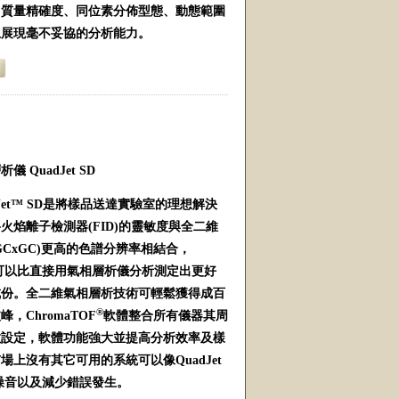
、質量精確度、同位素分佈型態、動態範圍
上展現毫不妥協的分析能力。
 QuadJet SD
adJet™ SD是將樣品送達實驗室的理想解決
火焰離子檢測器(FID)的靈敏度與全二維
GCxGC)更高的色譜分辨率相結合，
 SD可以比直接用氣相層析儀分析測定出更好
成份。全二維氣相層析技術可輕鬆獲得成百
®
，ChromaTOF
軟體整合所有儀器其周
數設定，軟體功能強大並提高分析效率及樣
場上沒有其它可用的系統可以像QuadJet
噪音以及減少錯誤發生。