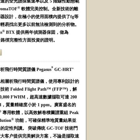
速的全光譜採集速率以及 5 階線性動態範
®
omaTOF
軟體完美控制。全新技術的離
器設計，在極小的使用面積內提供了fg等
，輕易找出更多以前無法檢測到的分析物。
®
s
BTX 提供兩年偵測器保固，做為
離子路徑完整性方面投資的證明。
®
+
飛行時間質譜儀 Pegasus
GC-HRT
氣相層析飛行時間質譜儀，使用專利設計的
Folded Flight Path™ (FFP™)，解
0,000 FWHM，超高速數據擷取可達 200
second，質量精確度小於 1 ppm。廣富盛名的
®
專用軟體，以高效解卷積圖譜重組 Peak
®
lution
功能，可確保精準地質量結果並
定性判讀。 突破傳统 GC-TOF 技術門
廣大客户提供完美解決方案，不論是擷取速