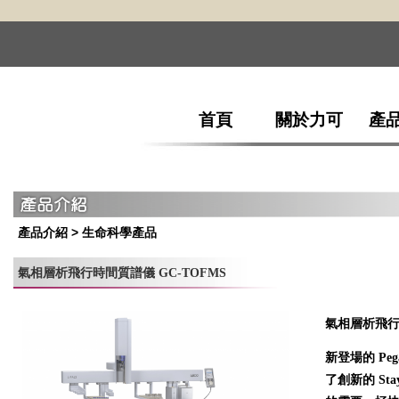
首頁
關於力可
產
產品介紹
> 生命科學產品
氣相層析飛行時間質譜儀 GC-TOFMS
氣相層析飛行時
新登場的 Pe
了創新的 Stay