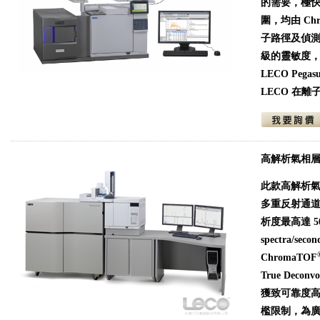
的需要，極快
圍，均由 Chr
子路徑及偵測
級的靈敏度
LECO Pegasu
LECO 在
高解析氣相層析
此款高解析
多重反射通道技術 
析度最高達 5
spectra/
ChromaTOF
True Deconvo
獲致可靠度高的
檻限制，為