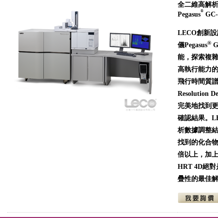
全二維高解
®
Pegasus
GC-
LECO創新
®
儀Pegasus
G
能，探索複
高執行能力的
飛行時間質譜
Resolutio
完美地找到
確認結果。LEC
析數據調整結
找到的化合
倍以上，加上質
HRT 4D
疊性的最佳